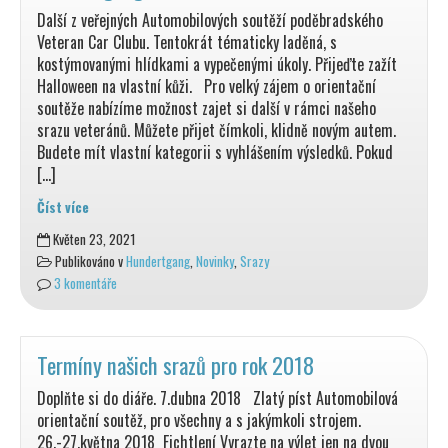
Další z veřejných Automobilových soutěží poděbradského
Veteran Car Clubu. Tentokrát tématicky laděná, s
kostýmovanými hlídkami a vypečenými úkoly. Přijeďte zažít
Halloween na vlastní kůži. Pro velký zájem o orientační
soutěže nabízíme možnost zajet si další v rámci našeho
srazu veteránů. Můžete přijet čímkoli, klidně novým autem.
Budete mít vlastní kategorii s vyhlášením výsledků. Pokud
[…]
Číst více
AOS
Květen 23, 2021
pro
Publikováno v
Hundertgang
,
Novinky
,
Srazy
širokou
3 komentáře
veřejnost
v
rámci
srazu
Termíny našich srazů pro rok 2018
Hundertgang
Doplňte si do diáře. 7.dubna 2018 Zlatý píst Automobilová
2021
orientační soutěž, pro všechny a s jakýmkoli strojem.
26.-27.května 2018 Fichtlení Vyrazte na výlet jen na dvou