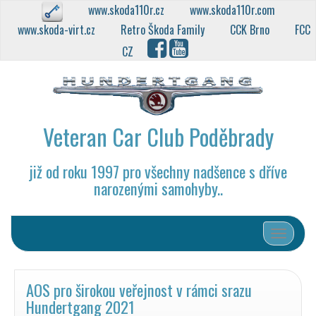
www.skoda110r.cz
www.skoda110r.com
www.skoda-virt.cz
Retro Škoda Family
CCK Brno
FCC
CZ
Veteran Car Club Poděbrady
již od roku 1997 pro všechny nadšence s dříve
narozenými samohyby..
Přepnout
AOS pro širokou veřejnost v rámci srazu
Hundertgang 2021