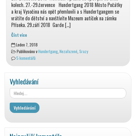
kolech. 27.-29.července Hundertgang 2018 Město Počátky
a kraj Vysočina nás opět přemluvili a s Hundertgangem se
vrátíte do dětství a navštívíte Muzeum autíček na zámku
Příseka. 29.září 2018 Garde […]
Číst více
Termíny
Leden 7, 2018
našich
Publikováno v
Hundertgang
,
Nezařazené
,
Srazy
srazů
5 komentářů
pro
rok
2018
Vyhledávání