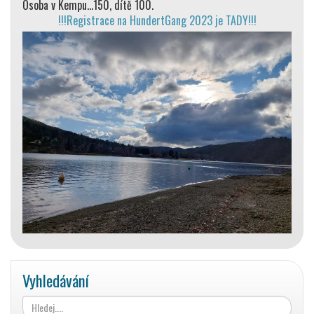
Osoba v Kempu…150, dítě 100.
!!!Registrace na HundertGang 2023 je TADY!!!
Vyhledávání