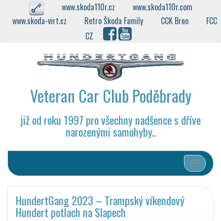
www.skoda110r.cz
www.skoda110r.com
www.skoda-virt.cz
Retro Škoda Family
CCK Brno
FCC
CZ
Veteran Car Club Poděbrady
již od roku 1997 pro všechny nadšence s dříve
narozenými samohyby..
Přepnout
HundertGang 2023 – Trampský víkendový
Hundert potlach na Slapech