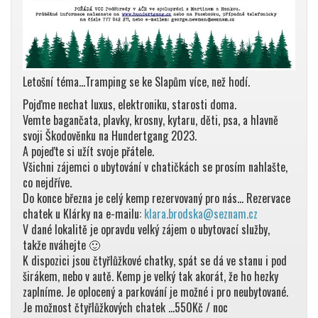
Letošní téma…Tramping se ke Slapům více, než hodí.
Pojďme nechat luxus, elektroniku, starosti doma.
Vemte bagančata, plavky, krosny, kytaru, děti, psa, a hlavně
svoji Škodověnku na Hundertgang 2023.
A pojeďte si užít svoje přátele.
Všichni zájemci o ubytování v chatičkách se prosím nahlašte,
co nejdříve.
Do konce března je celý kemp rezervovaný pro nás… Rezervace
chatek u Klárky na e-mailu:
klara.brodska@seznam.cz
V dané lokalitě je opravdu velký zájem o ubytovací služby,
takže nváhejte 🙂
K dispozici jsou čtyřlůžkové chatky, spát se dá ve stanu i pod
širákem, nebo v autě. Kemp je velký tak akorát, že ho hezky
zaplníme. Je oplocený a parkování je možné i pro neubytované.
Je možnost čtyřlůžkových chatek …550Kč / noc