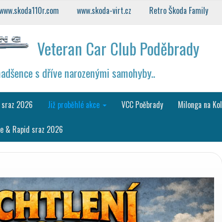
www.skoda110r.com
www.skoda-virt.cz
Retro Škoda Family
Veteran Car Club Poděbrady
nadšence s dříve narozenými samohyby..
 sraz 2026
Již proběhlé akce
VCC Poěbrady
Milonga na Ko
e & Rapid sraz 2026