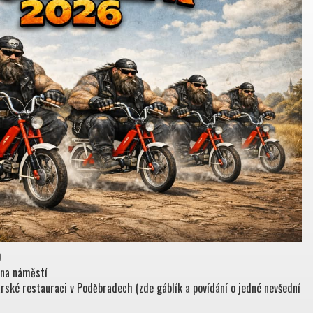
0
 na náměstí
rské restauraci v Poděbradech (zde gáblík a povídání o jedné nevšední