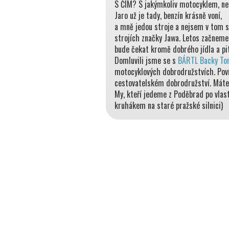
S ČÍM? S jakýmkoliv motocyklem, n
Jaro už je tady, benzín krásně voní,
a mně jedou stroje a nejsem v tom 
strojích značky Jawa. Letos začneme
bude čekat kromě dobrého jídla a pit
Domluvili jsme se s
BÁRTL Backy To
motocyklových dobrodružstvích. Poví
cestovatelském dobrodružství. Máte 
My, kteří jedeme z Poděbrad po vlas
kruhákem na staré pražské silnici)