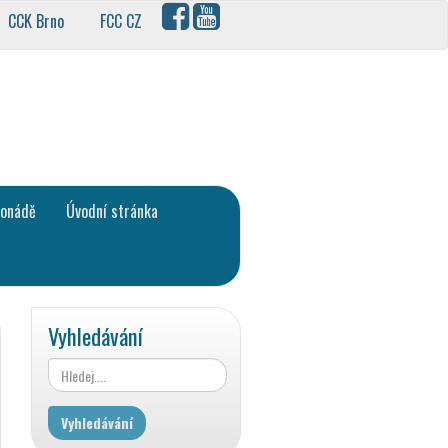
CCK Brno
FCC CZ
lonádě
Úvodní stránka
Vyhledávání