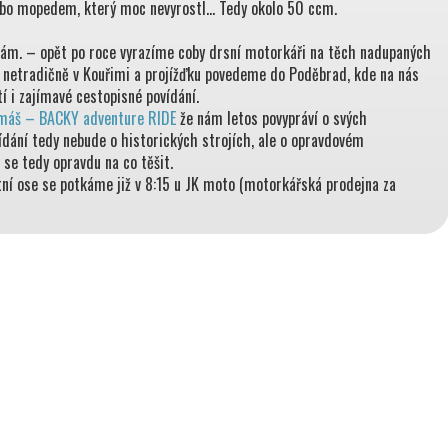
ebo mopedem, který moc nevyrostl… Tedy okolo 50 ccm.
sám. – opět po roce vyrazíme coby drsní motorkáři na těch nadupaných
 netradičně v Kouřimi a projížďku povedeme do Poděbrad, kde na nás
í i zajímavé cestopisné povídání.
máš – BACKY adventure RIDE
že nám letos povypráví o svých
dání tedy nebude o historických strojích, ale o opravdovém
se tedy opravdu na co těšit.
tní ose se potkáme již v 8:15 u JK moto (motorkářská prodejna za