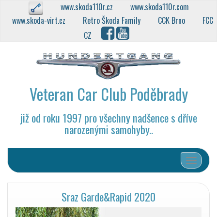
www.skoda110r.cz
www.skoda110r.com
www.skoda-virt.cz
Retro Škoda Family
CCK Brno
FCC
CZ
Veteran Car Club Poděbrady
již od roku 1997 pro všechny nadšence s dříve
narozenými samohyby..
Přepnout
Sraz Garde&Rapid 2020