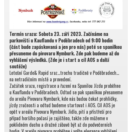
Termín srazu: Sobota 23. září 2023. Začínáme na
parkovišti u Kauflandu v Poděbradech od 9:00 hodin
(část bude zapáskovaná a jen pro nás) poté se spanilkou
přesuneme do pivovaru Nymburk. Zde pak budeme až do
vyhlášení výsledků. (Zde je i start a cíl AOS a další
soutěže)
Letošní Garde& Rapid sraz…trochu tradičně v Poděbradech…
na netradičním místě a provedení.
Začátek srazu, registrace a řazení na Spanilou Jízdu proběhne
u Kauflandu v Poděbradech. Odtud se pak spanilkou přesuneme
do areálu Pivovaru Nymburk, kde nás budou čekat prohlídky,
jízdy zručnosti a odtud budeme startovat i AOS. Cíl AOS je
opět v areálu Pivovaru Nymburk. Jídlo, pití a přístřeší pro
případ horšího počasí je zajištěno, takže zde můžeme v
poklidném duchu a družné zábavě být až do podvečerních
hodin. V areálu pivovaru proběhne i volba elegance vyhlášení