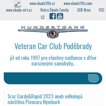
www.skoda110r.cz
www.skoda110r.com
www.skoda-virt.cz
Retro Škoda Family
CCK Brno
FCC
CZ
Veteran Car Club Poděbrady
již od roku 1997 pro všechny nadšence s dříve
narozenými samohyby..
Přepnout
Sraz Garde&Rapid 2023 aneb velkolepá
návštěva Pivovaru Nymburk