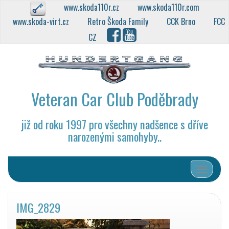
www.skoda110r.cz
www.skoda110r.com
www.skoda-virt.cz
Retro Škoda Family
CCK Brno
FCC
CZ
Veteran Car Club Poděbrady
již od roku 1997 pro všechny nadšence s dříve
narozenými samohyby..
Přepnout
IMG_2829