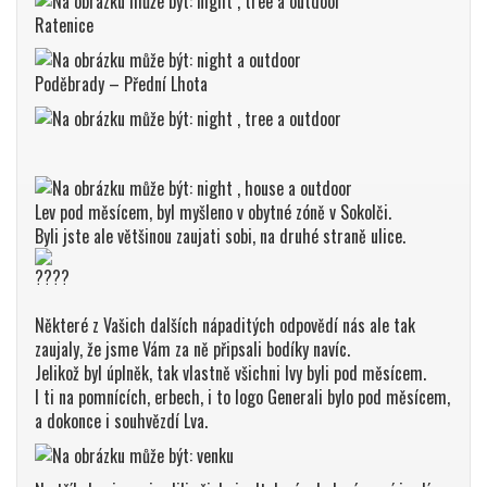
Ratenice
Poděbrady – Přední Lhota
Lev pod měsícem, byl myšleno v obytné zóně v Sokolči.
Byli jste ale většinou zaujati sobi, na druhé straně ulice.
Některé z Vašich dalších nápaditých odpovědí nás ale tak
zaujaly, že jsme Vám za ně připsali bodíky navíc.
Jelikož byl úplněk, tak vlastně všichni lvy byli pod měsícem.
I ti na pomnících, erbech, i to logo Generali bylo pod měsícem,
a dokonce i souhvězdí Lva.