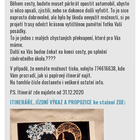
Během cesty, budete muset párkrát opustit automobil, abyste
si něco opsali, zjistili, nebo se dokonce došli vyfotit. To je sice
naprosto dobrovolné, ale bylo by škoda nevyužít možnosti, si po
projetí trasy odvézt krásnou vytištěnou pamětní fotku Vaší
posádky.
To je jedno z malých chystaných překvapení, které pro Vás
máme.
Další na Vás budou čekat na konci cesty, po splnění
závěrečného úkolu.????
V případě, že nemáte možnost tisku, volejte 774616638, kde
Vám prozradí, jak si papírový itinerář najít.
Na tomhle čísle dostanete i veškeré ostatní info.
P.S. Itinerář zde najdete od 31.12.2020
ITINERÁŘE, JÍZDNÍ VÝKAZ A PROPOZICE ke stažení ZDE: