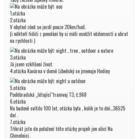
1.otázka
2.otázka
V obytné zóně se jezdí pouze 20km/hod.
(i někteří řidiči z povolání by si měli osvěžit vědomostí a ubrat
na rychlosti )
3.otázka
Já jsem vzkříšení život.
4.otázka Kavárna v domě Libeňský se jmenuje Hodiny
5.otázka
Poděbradská „létající“tramvaj T3, č.968
6.otázka
Na budově svítilo 100 let, otázka byla , kolik je to dní…36525
dní .
7.otázka
Třikrát jste do položení této otázky projeli jen ulicí Na
Chmelnici.