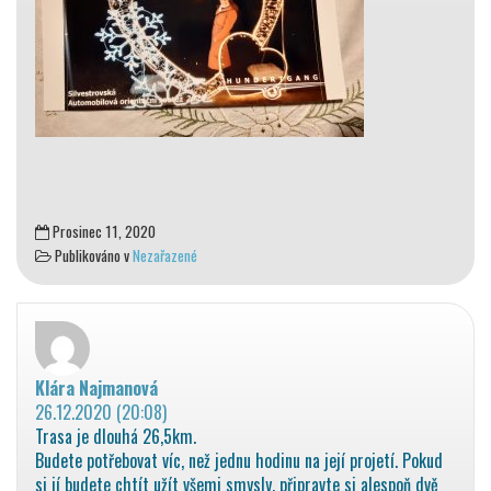
Prosinec 11, 2020
Publikováno v
Nezařazené
Klára Najmanová
napsal:
26.12.2020 (20:08)
Trasa je dlouhá 26,5km.
Budete potřebovat víc, než jednu hodinu na její projetí. Pokud
si jí budete chtít užít všemi smysly, připravte si alespoň dvě