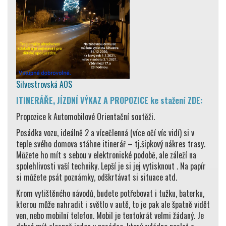
Silvestrovská AOS
ITINERÁŘE, JÍZDNÍ VÝKAZ A PROPOZICE ke stažení ZDE:
Propozice k Automobilové Orientační soutěži.
Posádka vozu, ideálně 2 a vícečlenná (více očí víc vidí) si v
teple svého domova stáhne itinerář – tj.šipkový nákres trasy.
Můžete ho mít s sebou v elektronické podobě, ale záleží na
spolehlivosti vaší techniky. Lepší je si jej vytisknout . Na papír
si můžete psát poznámky, odškrtávat si situace atd.
Krom vytištěného návodů, budete potřebovat i tužku, baterku,
kterou může nahradit i světlo v autě, to je pak ale špatně vidět
ven, nebo mobilní telefon. Mobil je tentokrát velmi žádaný. Je