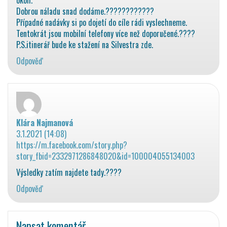
Dobrou náladu snad dodáme.????????????
Případné nadávky si po dojetí do cíle rádi vyslechneme.
Tentokrát jsou mobilní telefony více než doporučené.????
P.S.itinerář bude ke stažení na Silvestra zde.
Odpověď
Klára Najmanová
napsal:
3.1.2021 (14:08)
https://m.facebook.com/story.php?
story_fbid=2332971286848020&id=100004055134003
Výsledky zatím najdete tady.????
Odpověď
Napsat komentář