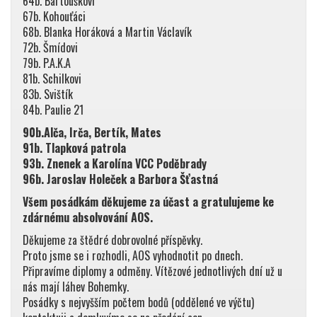
64b. Bartouškovi
67b. Kohouťáci
68b. Blanka Horáková a Martin Václavík
72b. Šmídovi
79b. P.A.K.A
81b. Schilkovi
83b. Svištík
84b. Paulie 21
90b.Alča, Irča, Bertík, Mates
91b. Tlapková patrola
93b. Znenek a Karolína VCC Poděbrady
96b. Jaroslav Holeček a Barbora Šťastná
Všem posádkám děkujeme za účast a gratulujeme ke
zdárnému absolvování AOS.
Děkujeme za štědré dobrovolné příspěvky.
Proto jsme se i rozhodli, AOS vyhodnotit po dnech.
Připravíme diplomy a odměny. Vítězové jednotlivých dní už u
nás mají láhev Bohemky.
Posádky s nejvyšším počtem bodů (oddělené ve výčtu)