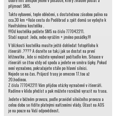
dobré mít alespoň jeden v posádce, který zvládne poslat a
přijmout SMS.
Takto vybaveni, teple oblečeni, s dostatečnou zásobou paliva na
cca.30 km +Vaše cesta do Poděbrad a zpět domů se vydejte k
Havířskému kostelíku .
!!!Od kostelíka pošlete SMS na číslo 777042211.
Stačí napsat: Jedu, nebo vyrážím + jméno posádky.!!!
V blízkosti kostelíka musíte ještě dohledat fotopřílohu k
itineráři .???? A dozvíte se tak,i jak se dostat na první
křižovatku , kde si můžete vynulovat počítadlo km. Situace v
itineráři se čtou vždy od spodu a jedete ve směru šipky. Pokud
není vyznačeno, pokračujete stále po hlavní silnici.
Nejede se na čas. Průjezd trasy je omezen 17.tou až
20.hodinou.
Z čísla 777042211 Vám přijdou otázky vyznačené v itineráři.
Radíme v klidu přečíst a pak můžete rozvážně vyrazit na trasu.
Jedete v běžném provozu, podle pravidel silničního provozu a
celou dobu se řídíte platnými nařízeními vlády. Účast na AOS
je na pouze na Vaší odpovědnost.