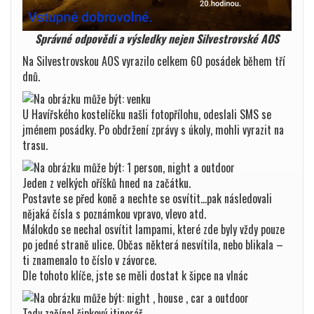
Správné odpovědi a výsledky nejen Silvestrovské AOS
Na Silvestrovskou AOS vyrazilo celkem 60 posádek během tří
dnů.
U Havířského kostelíčku našli fotopřílohu, odeslali SMS se
jménem posádky. Po obdržení zprávy s úkoly, mohli vyrazit na
trasu.
Jeden z velkých oříšků hned na začátku.
Postavte se před koně a nechte se osvítit…pak následovali
nějaká čísla s poznámkou vpravo, vlevo atd.
Málokdo se nechal osvítit lampami, které zde byly vždy pouze
po jedné straně ulice. Občas některá nesvítila, nebo blikala –
ti znamenalo to číslo v závorce.
Dle tohoto klíče, jste se měli dostat k šipce na vlnác
Tady začínal šipkový itinerář.