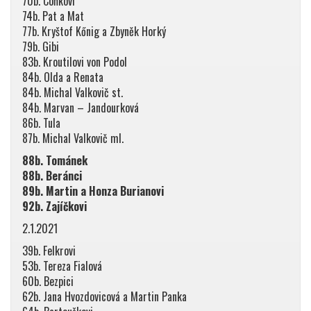
70b. Coňkovi
74b. Pat a Mat
77b. Kryštof Kőnig a Zbyněk Horký
79b. Gibi
83b. Kroutilovi von Podol
84b. Olda a Renata
84b. Michal Valkovič st.
84b. Marvan – Jandourková
86b. Tula
87b. Michal Valkovič ml.
88b. Tománek
88b. Beránci
89b. Martin a Honza Burianovi
92b. Zajíčkovi
2.1.2021
39b. Felkrovi
53b. Tereza Fialová
60b. Bezpici
62b. Jana Hvozdovicová a Martin Panka