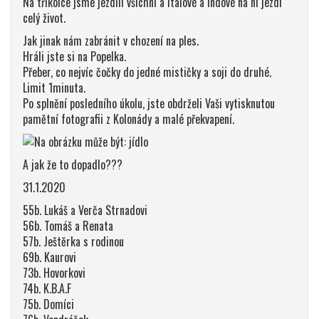
Na tříkolce jsme jezdili všichni a Italové a Indové na ní jezdí
celý život.
Jak jinak nám zabránit v chození na ples.
Hráli jste si na Popelka.
Přeber, co nejvíc čočky do jedné mističky a soji do druhé.
Limit 1minuta.
Po splnění posledního úkolu, jste obdrželi Vaši vytisknutou
pamětní fotografii z Kolonády a malé překvapení.
A jak že to dopadlo???
31.1.2020
55b. Lukáš a Verča Strnadovi
56b. Tomáš a Renata
57b. Ještěrka s rodinou
69b. Kaurovi
73b. Hovorkovi
74b. K.B.A.F
75b. Domíci