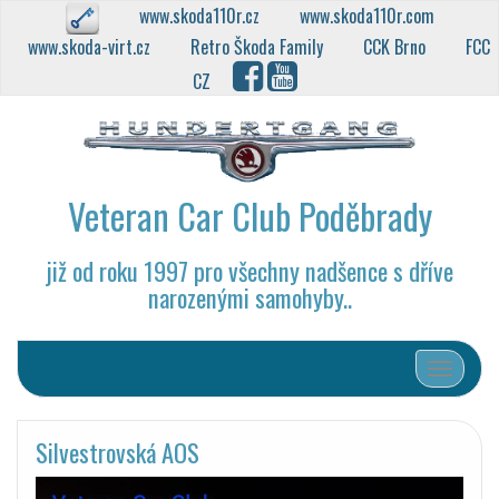
www.skoda110r.cz
www.skoda110r.com
www.skoda-virt.cz
Retro Škoda Family
CCK Brno
FCC
CZ
Veteran Car Club Poděbrady
již od roku 1997 pro všechny nadšence s dříve
narozenými samohyby..
Přepnout
Silvestrovská AOS