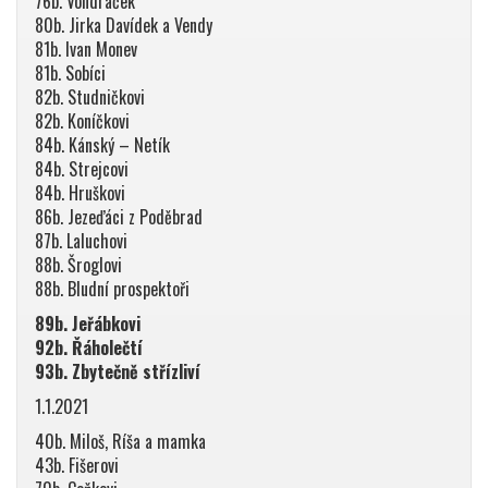
76b. Vondráček
80b. Jirka Davídek a Vendy
81b. Ivan Monev
81b. Sobíci
82b. Studničkovi
82b. Koníčkovi
84b. Kánský – Netík
84b. Strejcovi
84b. Hruškovi
86b. Jezeďáci z Poděbrad
87b. Laluchovi
88b. Šroglovi
88b. Bludní prospektoři
89b. Jeřábkovi
92b. Řáholečtí
93b. Zbytečně střízliví
1.1.2021
40b. Miloš, Ríša a mamka
43b. Fišerovi